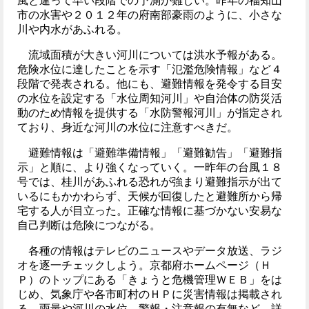
風と違って早い段階での予測が難しい。昨年の福知山
市の水害や２０１２年の府南部豪雨のように、小さな
川や内水があふれる。
流域面積が大きい河川については洪水予報がある。
危険水位に達したことを示す「氾濫危険情報」など４
段階で発表される。他にも、避難情報を発令する目安
の水位を設定する「水位周知河川」や自治体の防災活
動のため情報を提供する「水防警報河川」が指定され
ており、身近な河川の水位に注意すべきだ。
避難情報は「避難準備情報」「避難勧告」「避難指
示」と順に、より強くなっていく。一昨年の台風１８
号では、桂川があふれる恐れが強まり避難指示が出て
いるにもかかわらず、天候が回復したと避難所から帰
宅する人が目立った。正確な情報に基づかない安易な
自己判断は危険につながる。
各種の情報はテレビのニュースやデータ放送、ラジ
オを逐一チェックしよう。京都府ホームページ（Ｈ
Ｐ）のトップにある「きょうと危機管理ＷＥＢ」をは
じめ、気象庁や各市町村のＨＰに災害情報は掲載され
る。雨量や河川の水位、警報・注意報の有無など、詳