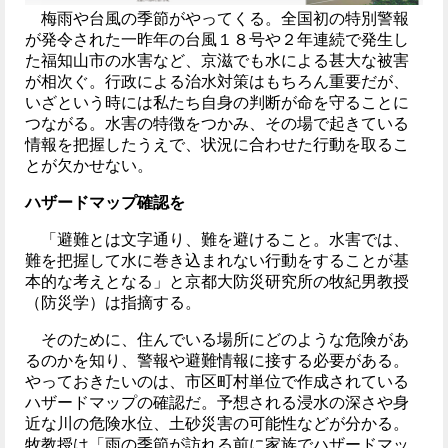
梅雨や台風の季節がやってくる。全国初の特別警報
が発令された一昨年の台風１８号や２年連続で発生し
た福知山市の水害など、京滋でも水による甚大な被害
が相次ぐ。行政による治水対策はもちろん重要だが、
いざという時には私たち自身の判断が命を守ることに
つながる。水害の特徴をつかみ、その場で起きている
情報を把握したうえで、状況に合わせた行動を取るこ
とが欠かせない。
ハザードマップ確認を
「避難とは文字通り、難を避けること。水害では、
難を把握して水に巻き込まれない行動をすることが基
本的な考えとなる」と京都大防災研究所の牧紀男教授
（防災学）は指摘する。
そのために、住んでいる場所にどのような危険があ
るのかを知り、警報や避難情報に接する必要がある。
やっておきたいのは、市区町村単位で作成されている
ハザードマップの確認だ。予想される浸水の深さや身
近な川の危険水位、土砂災害の可能性などが分かる。
牧教授は「雨の季節が訪れる前に家族でハザードマッ