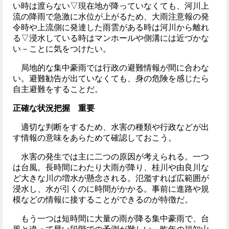
い時は渡らない▽現在地が降っていなくても、河川上
流の降雨で急激に水位が上がるため、大雨注意報の発
令時や上流側に発達した雨雲がある時は河川から離れ
る▽浸水している時はマンホールや側溝には近づかな
い－ことに気をつけたい。
局地的な集中豪雨では行政の避難情報が間に合わな
い。避難勧告が出ていなくても、身の危険を感じたら
自主避難をすることだ。
正確な状況把握 重要
適切な判断をするため、水害の種類や行政などが出
す情報の意味をあらためて確認しておこう。
水害の発生では主に二つの原因が考えられる。一つ
は台風。長時間にわたり大雨が降り、桂川や由良川な
ど大きな川の増水が懸念される。氾濫すれば広範囲が
浸水し、水が引くのに時間がかかる。事前に進路や規
模などの情報に接することができるのが特徴だ。
もう一つは短時間に大量の雨が降る集中豪雨で、台