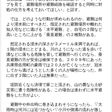
プを見て、避難場所や避難経路を確認すると同時に対
処の仕方を考えておいてほしい」と話す。
では、どのような行動が求められるのか。避難は何
より浸水前にすべきだ。指定された避難場所や離れた
知人宅などに逃げる「水平避難」と、自宅の２階など
高いところに上がる「垂直避難」の２種類がある。
想定される浸水の深さが３メートル未満であれば、
１階の浸水にとどまる。川のようになった道を歩いて
溝などに落ちる危険を冒して避難所へ行くのなら、垂
直避難の方が安全は確保できる。２００９年にあった
兵庫県佐用町の豪雨では２０人が亡くなったが、冠水
してから逃げようとした多くの人が犠牲になった。外
に出ず２階にいた人は無事だった。
堤防近くなら決壊で家ごと流され、山の麓なら土砂
災害に遭う危険性がある。この場合は迷わずに水平避
難をした方がよい。
避難中や外出時に巻き込まれそうになったら、▽大
雨時は河川には近づかない▽小川や側溝の流れが激し