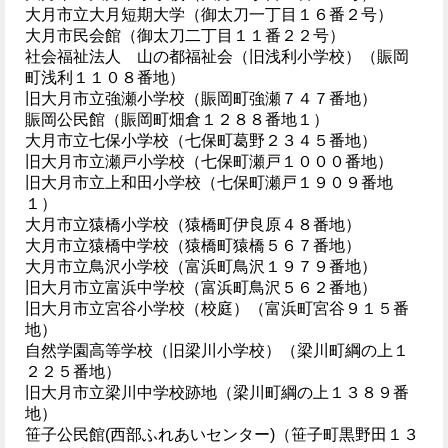
大月市立大月短期大学（御太刀一丁目１６番２号）
大月市民会館（御太刀二丁目１１番２２号）
社会福祉法人 山の都福祉会（旧浅利小学校）（賑岡
町浅利１１０８番地）
旧大月市立強瀬小学校（賑岡町強瀬７４７番地）
賑岡公民館（賑岡町畑倉１２８８番地１）
大月市立七保小学校（七保町葛野２３４５番地）
旧大月市立瀬戸小学校（七保町瀬戸１０００番地）
旧大月市立上和田小学校（七保町瀬戸１９０９番地
１）
大月市立猿橋小学校（猿橋町伊良原４８番地）
大月市立猿橋中学校（猿橋町猿橋５６７番地）
大月市立鳥沢小学校（富浜町鳥沢１９７９番地）
旧大月市立富浜中学校（富浜町鳥沢５６２番地）
旧大月市立宮谷小学校（校庭）（富浜町宮谷９１５番
地）
自然学園高等学校（旧梁川小学校）（梁川町綱の上１
２２５番地）
旧大月市立梁川中学校跡地（梁川町綱の上１３８９番
地）
笹子公民館(西部ふれあいセンター)（笹子町黒野田１３