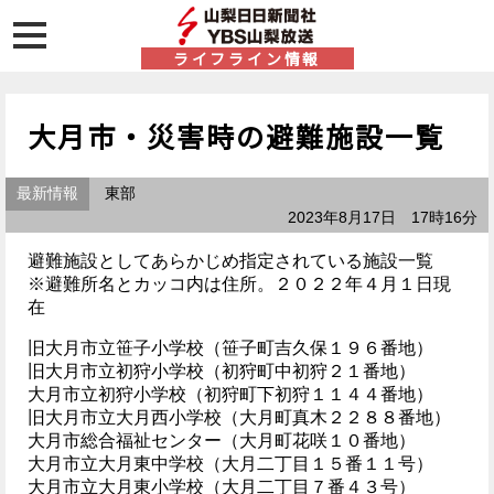
ライフライン情報
大月市・災害時の避難施設一覧
最新情報
東部
2023年8月17日 17時16分
避難施設としてあらかじめ指定されている施設一覧
※避難所名とカッコ内は住所。２０２２年４月１日現
在
旧大月市立笹子小学校（笹子町吉久保１９６番地）
旧大月市立初狩小学校（初狩町中初狩２１番地）
大月市立初狩小学校（初狩町下初狩１１４４番地）
旧大月市立大月西小学校（大月町真木２２８８番地）
大月市総合福祉センター（大月町花咲１０番地）
大月市立大月東中学校（大月二丁目１５番１１号）
大月市立大月東小学校（大月二丁目７番４３号）