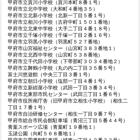
甲府市立貢川小学校（貢川本町８番１号）
甲府市立北中学校（大和町４番地３５）
甲府市立北新小学校（北新一丁目５番１号）
甲府市立相川小学校（古府中町１５０１番地）
甲府市立北東中学校（大手二丁目４番１８号）
甲府市立千塚小学校（千塚一丁目２番１６号）
甲府市立羽黒小学校（羽黒町５２７番地）
甲府市山宮福祉センター（山宮町３８３番地１）
甲府市立北西中学校（山宮町５３８番地）
甲府市立千代田小学校（下帯那町３０３４番地２）
甲府市立舞鶴小学校（丸の内二丁目３５番５号）
富士川悠遊館（中央三丁目３番１号）
甲府市立朝日小学校（塩部一丁目４番１号）
甲府市立新紺屋小学校（武田一丁目３番３４号）
甲府市北東部市民センター（武田三丁目１番６号）
甲府市役所南庁舎（旧甲府市立相生小学校）（相生二
丁目１７番１号）
甲府市自治研修センター（相生一丁目９番７号）
甲府市総合市民会館駐車場（青沼三丁目５番４４号）
青葉スポーツ広場（青葉町１９番地１）
玉諸公園（向町５６８番地１）