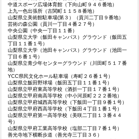
中道スポーツ広場体育館（下向山町９４６番地）
上九一色出張所（古関町１１５８番地）
山梨県立美術館駐車場(第３）（貢川二丁目９番地）
芸術の森公園（貢川一丁目４番２７号）
中央公園（中央一丁目１１番）
山梨県立大学（飯田キャンパス）グラウンド（飯田五
丁目１１番１号）
山梨県立大学（池田キャンパス）グラウンド（池田一
丁目６番１号）
山梨県立青少年センターグラウンド（川田町５１７番
地）
YCC県民文化ホール駐車場（寿町２６番１号）
山梨県立飯田野球場（飯田五丁目１１番１号）
山梨県立甲府東高等学校（酒折一丁目１７番１号）
山梨県立甲府南高等学校（中小河原町２２２番地）
山梨県立甲府城西高等学校（下飯田一丁目９番１号）
山梨県立甲府西高等学校（下飯田４丁目１番１号）
山梨県立甲府第一高等学校（美咲二丁目１３番４４
号）
山梨県立甲府工業高等学校（塩部二丁目７番１号）
善光寺地下横断歩道（善光寺三丁目３６）