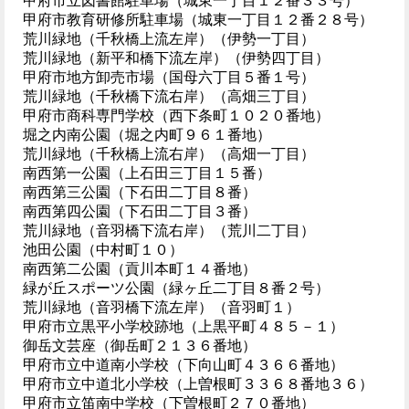
甲府市立図書館駐車場（城東一丁目１２番３３号）
甲府市教育研修所駐車場（城東一丁目１２番２８号）
荒川緑地（千秋橋上流左岸）（伊勢一丁目）
荒川緑地（新平和橋下流左岸）（伊勢四丁目）
甲府市地方卸売市場（国母六丁目５番１号）
荒川緑地（千秋橋下流右岸）（高畑三丁目）
甲府市商科専門学校（西下条町１０２０番地）
堀之内南公園（堀之内町９６１番地）
荒川緑地（千秋橋上流右岸）（高畑一丁目）
南西第一公園（上石田三丁目１５番）
南西第三公園（下石田二丁目８番）
南西第四公園（下石田二丁目３番）
荒川緑地（音羽橋下流右岸）（荒川二丁目）
池田公園（中村町１０）
南西第二公園（貢川本町１４番地）
緑が丘スポーツ公園（緑ヶ丘二丁目８番２号）
荒川緑地（音羽橋下流左岸）（音羽町１）
甲府市立黒平小学校跡地（上黒平町４８５－１）
御岳文芸座（御岳町２１３６番地）
甲府市立中道南小学校（下向山町４３６６番地）
甲府市立中道北小学校（上曽根町３３６８番地３６）
甲府市立笛南中学校（下曽根町２７０番地）