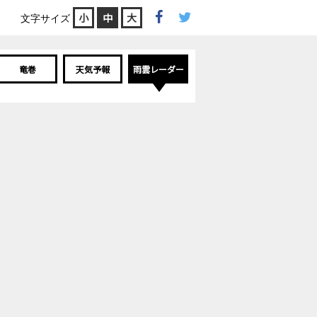
小
中
大
文字サイズ
竜巻
天気予報
雨雲レーダー