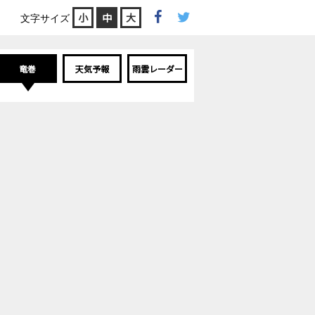
小
中
大
文字サイズ
竜巻
天気予報
雨雲レーダー