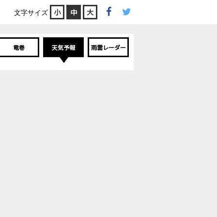
小
中
大
文字サイズ
竜巻
天気予報
雨雲レーダー