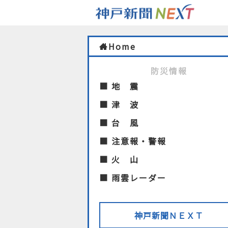
Home
防災情報
■ 地 震
■ 津 波
■ 台 風
■ 注意報・警報
■ 火 山
■ 雨雲レーダー
神戸新聞ＮＥＸＴ