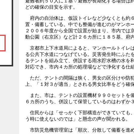
避難者約５０人に１基▽避難が長期化する場合は
どの確保の目安を示す。
府内の自治体は、仮設トイレなど少なくとも約６
置・備蓄している。中でも整備が進むのがマンホ
２００６年度から全国で設置が始まり、市内では
動公園（右京区）など計２６カ所に１８５基、府
京都市上下水道局によると、マンホールトイレは
る公共下水道につなげている。災害発生時にふた
るテントを組み立て、併設する雨水貯水槽の水を
対応でき、市内４カ所の処理場などで浄化する仕
ただ、テントの間隔は狭く、男女の区分けや防犯
上、「１対３が適当」とされる男女比率をどう確
また、市は、テントの設置機材９９０セットを備
６カ所のうち、併設して保管しているのはわずか
住民からは「せっかく下部構造ができていても、
う時に使えないのでは」と懸念の声が聞かれる。
市防災危機管理室は「順次、分散して備蓄を進め