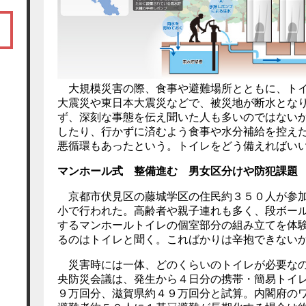
大規模災害の際、食事や避難場所とともに、トイ
大震災や東日本大震災などで、被災地が断水とな
ず、深刻な事態を伝え聞いた人も多いのではない
したり、行かずに済むよう食事や水分補給を控え
悪循環もあったという。トイレをどう備えればい
マンホール式 整備進む 男女区分けや防犯課題
京都市伏見区の藤城学区の住民約３５０人が参加
小で行われた。高齢者や親子連れも多く、段ボー
するマンホールトイレの個室部分の組み立てを体
るのはトイレと聞く。こればかりは辛抱できない
災害時には一体、どのくらいのトイレが必要なの
央防災会議は、発生から４日分の携帯・簡易トイ
９万回分、滋賀県約４９万回分と試算。内閣府の