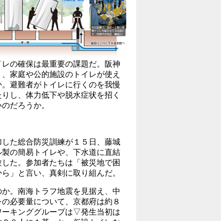
レの確保は最重要の課題だ。阪神
り、家庭や公的施設のトイレが使え
か。避難者がトイレに行くのを我慢
たりし、体力低下や脱水症状を招く
いのだろうか。
した総合防災訓練が１５日、藤城
ル製の簡易トイレや、下水道に直結
験した。参加者たちは「被災地で困
から」と言い、真剣に取り組んだ。
か。南海トラフ地震を見据え、中
レの必要量について、京都府は約８
ワーキンググループは▽発生当初は