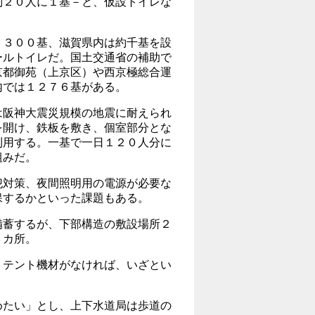
約２０人に１基－と、仮設トイレな
３００基、滋賀県内は約千基を設
ールトイレだ。国土交通省の補助で
京都御苑（上京区）や西京極総合運
内では１２７６基がある。
阪神大震災規模の地震に耐えられ
を開け、鉄板を敷き、個室部分とな
利用する。一基で一日１２０人分に
組みだ。
対策、夜間照明用の電源が必要な
保するかといった課題もある。
蓄するが、下部構造の敷設場所２
３カ所。
テント機材がなければ、いざとい
たい」とし、上下水道局は歩道の