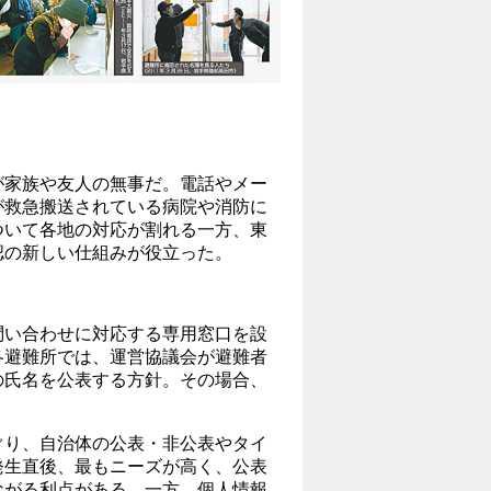
家族や友人の無事だ。電話やメー
が救急搬送されている病院や消防に
ついて各地の対応が割れる一方、東
認の新しい仕組みが役立った。
問い合わせに対応する専用窓口を設
各避難所では、運営協議会が避難者
の氏名を公表する方針。その場合、
り、自治体の公表・非公表やタイ
発生直後、最もニーズが高く、公表
ながる利点がある。一方、個人情報