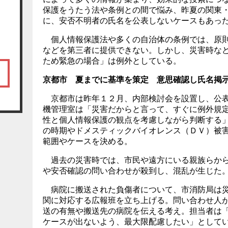
保護をうたう法や条例との間で悩み、昨夏の関東
に、安否不明者の氏名を公表しないケースもあっ
個人情報保護法や多くの自治体の条例では、原則
などを第三者に提供できない。しかし、災害時な
ため緊急の場合」は例外としている。
京都市 夏までに基準を策定 意思確認し氏名掲
京都市は昨年１２月、内部検討会を設置し、公表
機管理室は「災害だからと言って、すぐに例外規
性と個人情報保護の観点を考慮しながら判断する
の時期やドメスティックバイオレンス（ＤＶ）被
範囲やケースを決める。
過去の災害時では、市民や遠方にいる親族らから
や安否確認の問い合わせが殺到し、混乱が生じた
病院に搬送された負傷者について、市消防局は災
関に対応する広報班を立ち上げる。問い合わせ人
送の有無や搬送先の病院を伝える考え。担当者は
ケースが出ないよう、最大限配慮したい」として