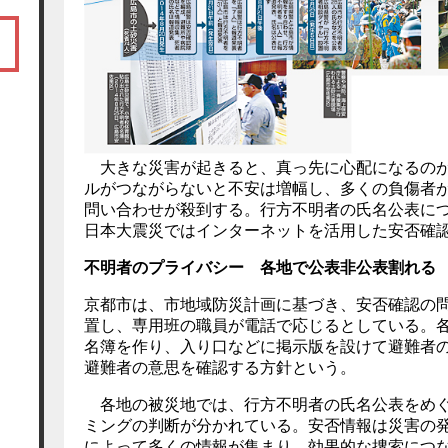
大きな災害が起きると、真っ先に心配になるのが
ルがつながらないと不安は増幅し、多くの負傷者
問い合わせが殺到する。行方不明者の氏名公表に
日本大震災ではインターネットを活用した安否確
不明者のプライバシー 各地で公表非公表割れる
京都市は、市地域防災計画に基づき、安否確認の
置し、専用班の職員が電話で応じるとしている。
名簿を作り、入り口などに掲示版を設けて避難者
避難者の意思を確認する方針という。
各地の被災地では、行方不明者の氏名公表をめぐ
ミングの判断が分かれている。安否情報は災害の
によって多くの情報が集まり、効果的な捜索につ