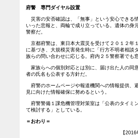
府警 専門ダイヤル設置
災害の安否確認は、「無事」という安心できる情
いった悲報と、両輪で成り立っている。遺体の身
警察だ。
京都府警は、東日本大震災を受けて２０１２年１
に基づき、大規模災害発生時に「行方不明者相談
族らの問い合わせに応じる。府内２５警察署でも
家族らへの個別対応とは別に、届け出た人の同意
者の氏名も公表する方針だ。
府警のホームページや報道機関への情報提供、避
見に向けた情報確保に努めるという。
府警警備１課危機管理対策室は「公表のタイミン
て検討する」としている。
＝おわり＝
【201